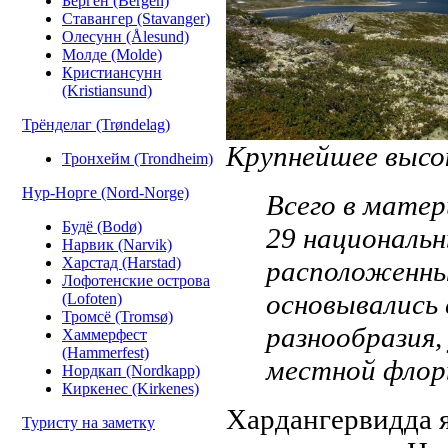
Берген (Bergen)
Ставангер (Stavanger)
Олесунн (Ålesund)
Молде (Molde)
Кристиансунн
(Kristiansund)
Трёнделаг (Trøndelag)
Крупнейшее высо
Тронхейм (Trondheim)
Нур-Норге (Nord-Norge)
Всего в мате
Будё (Bodø)
29 национальн
Нарвик (Narvik)
Харстад (Harstad)
расположенны
Лофотенские острова
основывались 
(Lofoten)
Тромсё (Tromsø)
разнообразия,
Хаммерфест
(Hammerfest)
местной флор
Нордкап (Nordkapp)
Киркенес (Kirkenes)
Хардангервидда 
Туристу на заметку