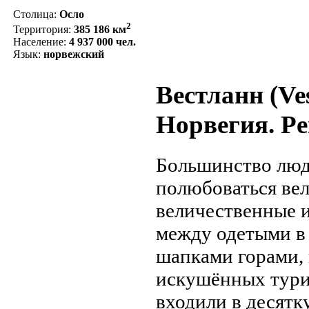
Столица:
Осло
2
Территория:
385 186 км
Население:
4 937 000 чел.
Язык:
норвежский
Вестланн (Ve
Норвегия. Р
Большинство люд
полюбоваться ве
величественные 
между одетыми в
шапками горами,
искушённых тури
входили в десятк