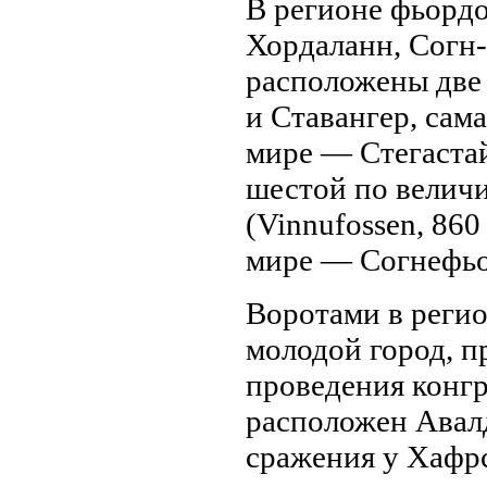
В регионе фьордо
Хордаланн, Согн-
расположены две
и Ставангер, сам
мире — Стегаста
шестой по велич
(Vinnufossen, 86
мире — Согнефьо
Воротами в реги
молодой город, 
проведения конгр
расположен Авалд
сражения у Хафр