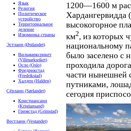
1200—1600 м рас
Язык
Религия
Хардангервидда (
Политическое
устройство
высокогорное пла
Территориальное
деление
2
км
, из которых 
Изюминка страны
национальному п
Эстланн (Østlandet)
было заселено с н
Вильмарксрикет
(Villmarksriket)
проходила дорога
Осло (Oslo)
Фредрикстад
части нынешней 
(Fredrikstad)
Халден (Halden)
путниками, лошад
Сёрланн (Sørlandet)
сегодня приспос
Кристиансанн
(Kristiansand)
Гримстад (Grimstad)
Вестланн (Vestandet)