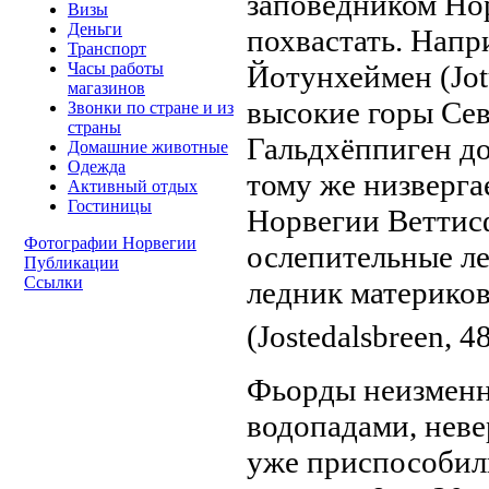
заповедником Нор
Визы
Деньги
похвастать. Напр
Транспорт
Йотунхеймен (Jot
Часы работы
магазинов
высокие горы Се
Звонки по стране и из
страны
Гальдхёппиген до
Домашние животные
Одежда
тому же низверга
Активный отдых
Гостиницы
Норвегии Веттисфо
Фотографии Норвегии
ослепительные л
Публикации
Ссылки
ледник материко
(Jostedalsbreen, 4
Фьорды неизменн
водопадами, нев
уже приспособили