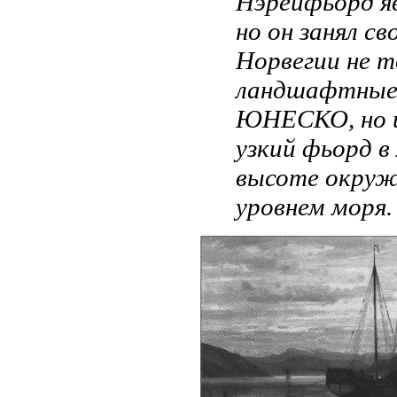
Нэрёйфьорд яв
но он занял с
Норвегии не т
ландшафтные 
ЮНЕСКО, но и
узкий фьорд в
высоте окружа
уровнем моря.