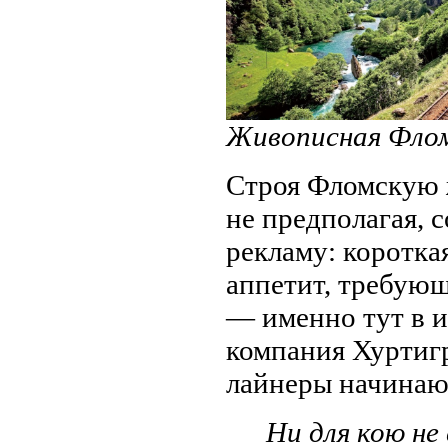
Живописная Флом
Строя Фломскую 
не предполагая, 
рекламу: коротка
аппетит, требую
— именно тут в и
компания Хуртигр
лайнеры начинают
Ни для кою не