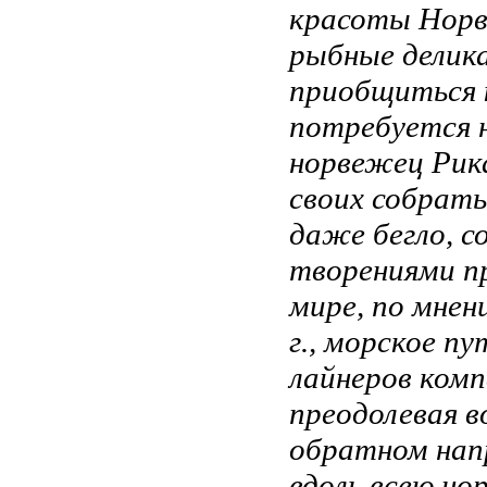
красоты Норв
рыбные делика
приобщиться к
потребуется н
норвежец Рик
своих собрать
даже бегло, 
творениями пр
мире, по мнен
г., морское п
лайнеров ком
преодолевая в
обратном напр
вдоль всею но