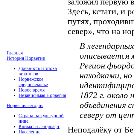
заложил первую 
Здесь, кстати, и 
путях, проходивш
север», что на н
В легендарных
Главная
описывается м
История Норвегии
Регион фьордо
Древность и эпоха
находками, но
викингов
Норвежское
идентифициров
средневековье
Новое время
1872 г. около
Независимая Норвегия
объединения с
Норвегия сегодня
северу от цен
Страна на культурной
ниве
Климат и ландшафт
Неподалёку от Бе
Население