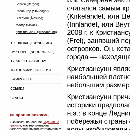
Берген (Bergen)
считался самым кр
Ставангер (Stavanger)
(Kirkelandet, или 
Олесунн (Ålesund)
(Innlandet, или Вн
Молде (Molde)
2008 г. к Кристиан
Кристиансунн (Kristiansund)
(Frei), занявший п
ТРЁНДЕЛАГ (TRØNDELAG)
островков. Он, кст
НУР-НОРГЕ (NORD-NORGE)
города — находящая
ТУРИСТУ НА ЗАМЕТКУ
Кристиансунн являе
ФОТОГРАФИИ НОРВЕГИИ
наибольшей плотно
БИБЛИОТЕКА
небольшим размеро
ССЫЛКИ
Кристиансунн прич
СТАТЬИ
историки предполаг
н.э.: в конце Ледн
на правах рекламы
побережья страны 
•
Заказать нанесение
надписи на
граните
, мастер компании
воды изобиловали 
качественно выполнит гравировку