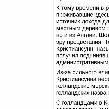
К тому времени в 
проживавшие здесь
источник дохода дл
местным деревом п
но и из Англии, Шо
эру процветания. Т
Кристиансунн, наз
получил подчиняв
административным
Из-за сильного вли
Кристиансунна нер
голландские морск
голландских назва
С голландцами в К