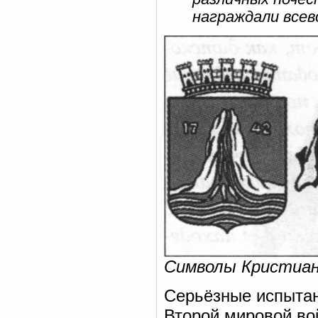
награждали всев
Символы Кристиан
Серьёзные испытан
Второй мировой вой