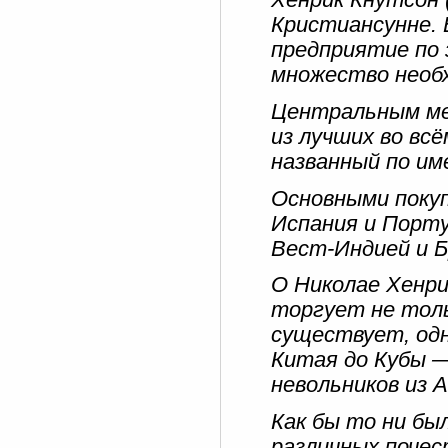
Хенрик Кнутсон 
Кристиансунне. 
предприятие по 
множество необ
Центральным ме
из лучших во вс
названный по им
Основными поку
Испания и Порту
Вест-Индией и Б
О Николае Хенри
торгует не толь
существует, одн
Китая до Кубы 
невольников из 
Как бы то ни бы
различных почест