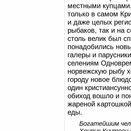
местными купцами.
только в самом Кр
и даже целых реги
рыбаков, так и на 
столь велик был сп
понадобились новы
галеры и парусник
селениям Одноврем
норвежскую рыбу х
городу новое блюдо
один кристиансуннс
обиход вошло и по
жареной картошкой
еды.
Богатейшим чело