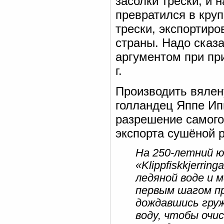
засолки трески, и н
превратился в кру
трески, экспортир
страны. Надо сказ
аргументом при пр
г.
Производить вялен
голландец Яппе Иппе
разрешение самого
экспорта сушёной р
На 250-летний ю
«Klippfiskkjerr
ледяной воде и 
первым шагом пр
дождавшись груж
воду, чтобы очи