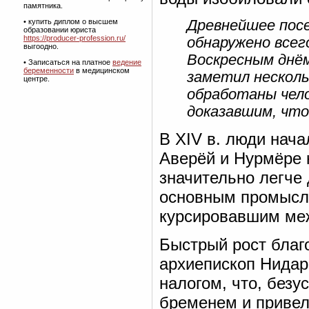
памятника.
• купить диплом о высшем
Древнейшее посе
образовании юриста
https://producer-profession.ru/
обнаружено всег
выгоодно.
Воскресным днём
• Записаться на платное
ведение
беременности
в медицинском
заметил несколь
центре.
обработаны чело
доказавшим, что
В XIV в. люди нача
Аверёй и Нурмёре 
значительно легче
основным промысло
курсировавшим ме
Быстрый рост благо
архиепископ Нидар
налогом, что, без
бременем и привело