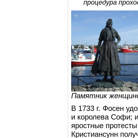
процедура прохо
Памятник женщине
В 1733 г. Фосен у
и королева Софи; и
яростные протесты
Кристиансунн полу