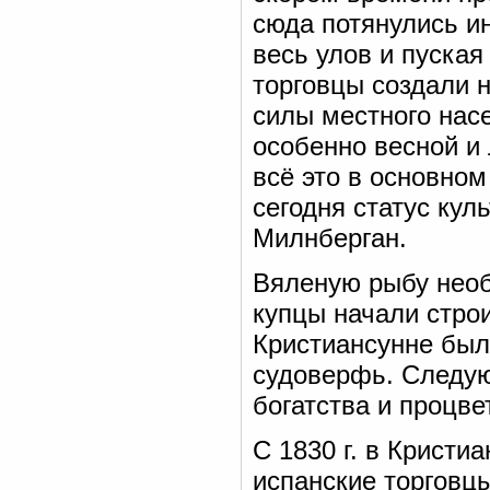
сюда потянулись и
весь улов и пуская
торговцы создали 
силы местного насе
особенно весной и
всё это в основном
сегодня статус кул
Милнберган.
Вяленую рыбу необ
купцы начали строи
Кристиансунне был
судоверфь. Следую
богатства и процве
С 1830 г. в Кристи
испанские торговцы