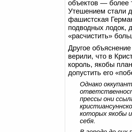
объектов — более т
Утешением стали д
фашистская Герман
подводных лодок, 
«расчистить» боль
Другое объяснение
верили, что в Крис
король, якобы пла
допустить его «поб
Однако оккупант
ответственность
прессы они ссыл
кристиансуннско
которых якобы 
себя.
В городе до сих 