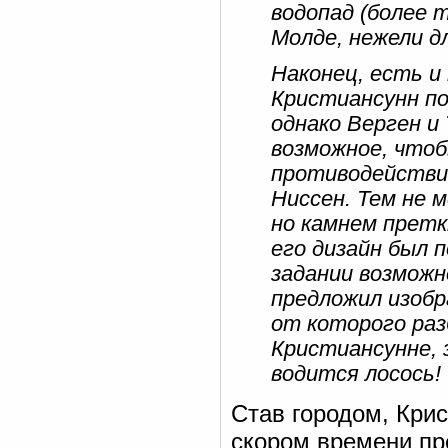
водопад (более 
Молде, нежели д
Наконец, есть и
Кристиансунн по
однако Верген и 
возможное, чтоб
противодействи
Ниссен. Тем не 
но камнем претк
его дизайн был 
задании возмож
предложил изобр
от которого раз
Кристиансунне, 
водится лосось!
Став городом, Крис
скором времени пр