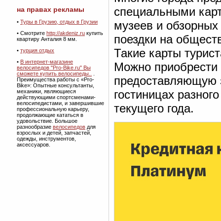
специальными кар
на правах рекламы
•
Туры в Грузию, отдых в Грузии
музеев и обзорных
• Смотрите
http://akdeniz.ru
купить
поездки на общест
квартиру Анталия 8 мм.
Такие карты турист
•
турция отдых
•
В интернет-магазине
Можно приобрести 
велосипедов "Pro-Bike.ru" Вы
сможете купить велосипеды..
.
предоставляющую з
Преимущества работы с «Pro-
Bike»: Опытные консультанты,
гостиницах разного
механики, являющиеся
действующими спортсменами-
велосипедистами, и завершившие
текущего года.
профессиональную карьеру,
продолжающие кататься в
удовольствие. Большое
разнообразие
велосипедов
для
взрослых и детей, запчастей,
одежды, инструментов,
аксессуаров.