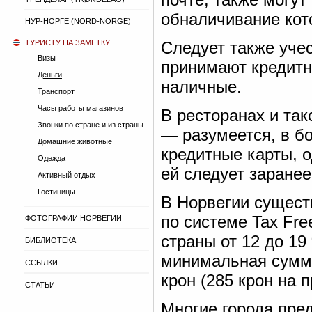
обналичивание кот
НУР-НОРГЕ (NORD-NORGE)
ТУРИСТУ НА ЗАМЕТКУ
Следует также учес
Визы
принимают кредитн
Деньги
наличные.
Транспорт
Часы работы магазинов
В ресторанах и так
Звонки по стране и из страны
— разумеется, в б
Домашние животные
кредитные карты, 
Одежда
ей следует заранее
Активный отдых
Гостиницы
В Норвегии сущест
по системе Tax Fre
ФОТОГРАФИИ НОРВЕГИИ
страны от 12 до 1
БИБЛИОТЕКА
минимальная сумма
ССЫЛКИ
крон (285 крон на 
СТАТЬИ
Многие города пре