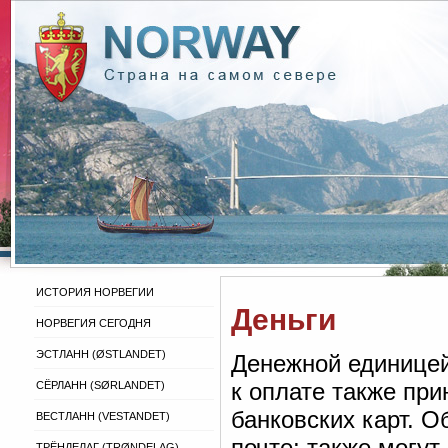
ИСТОРИЯ НОРВЕГИИ
Деньги
НОРВЕГИЯ СЕГОДНЯ
ЭСТЛАНН (ØSTLANDET)
Денежной единицей
к оплате также пр
СЁРЛАНН (SØRLANDET)
банковских карт. 
ВЕСТЛАНН (VESTANDET)
почте; также могут
ТРЁНДЕЛАГ (TRØNDELAG)