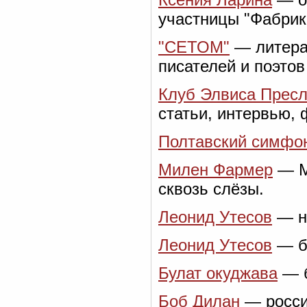
участницы "Фабрик
"СЕТОМ"
— литера
писателей и поэтов
Клуб Элвиса Прес
статьи, интервью, 
Полтавский симфон
Милен Фармер
— Mi
сквозь слёзы.
Леонид Утесов
— но
Леонид Утесов
— би
Булат окуджава
— б
Боб Дилан
— росси