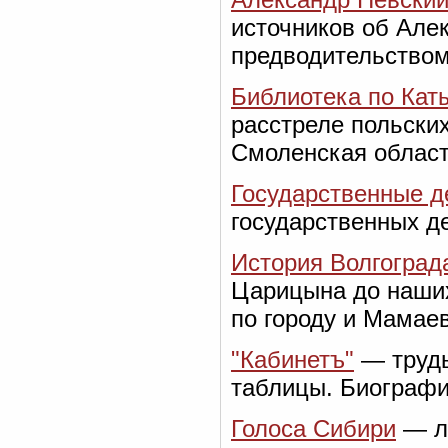
источников об Але
предводительством,
Библиотека по Кат
расстреле польских
Смоленская област
Государственные д
государственных д
История Волгоград
Царицына до наших
по городу и Мамаев
"Кабинетъ"
— труды
таблицы. Биографи
Голоса Сибири
— л