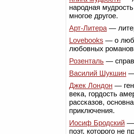
народная мудрость,
многое другое.
Арт-Литера
— литер
Lovebooks
— о люб
любовных романов,
Розенталь
— справо
Василий Шукшин
— 
Джек Лондон
— ген
века, гордость аме
рассказов, основна
приключения.
Иосиф Бродский
— 
поэт, которого не 