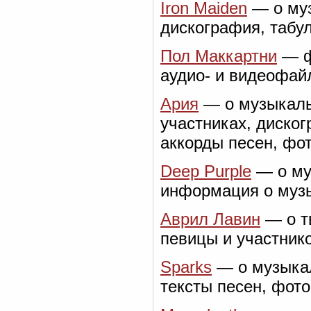
Iron Maiden
— о муз
дискография, табу
Пол Маккартни
— ф
аудио- и видеофай
Ария
— о музыкаль
участниках, диског
аккорды песен, фо
Deep Purple
— о му
информация о музы
Аврил Лавин
— о т
певицы и участник
Sparks
— о музыкал
тексты песен, фото