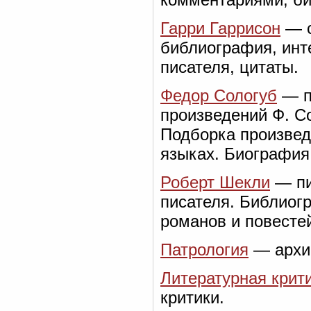
Гарри Гаррисон
— с
библиография, инт
писателя, цитаты.
Федор Сологуб
— п
произведений Ф. Со
Подборка произвед
языках. Биография
Роберт Шекли
— пи
писателя. Библиог
романов и повесте
Патрология
— архив
Литературная крит
критики.