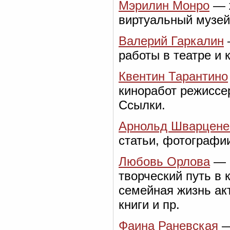
Мэрилин Монро
— ж
виртуальный музей
Валерий Гаркалин
работы в театре и 
Квентин Тарантино
киноработ режиссе
Ссылки.
Арнольд Шварцене
статьи, фотографи
Любовь Орлова
— в
творческий путь в 
семейная жизнь акт
книги и пр.
Фаина Раневская
—