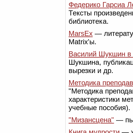
Федерико Гарсиа Л
Тексты произведен
библиотека.
MarsEx
— литерату
Matrix'ы.
Василий Шукшин в 
Шукшина, публикац
вырезки и др.
Методика преподав
"Методика препода
характеристики мет
учебные пособия).
"Мизансцена"
— пье
Книга мудрости
— ж