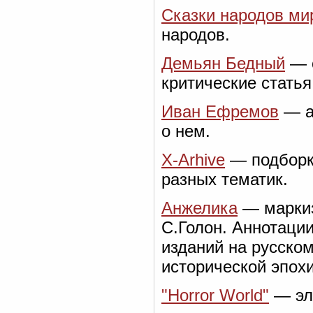
Сказки народов ми
народов.
Демьян Бедный
— с
критические стать
Иван Ефремов
— а
о нем.
X-Arhive
— подборк
разных тематик.
Анжелика
— маркиз
С.Голон. Аннотаци
изданий на русском
исторической эпохи
"Horror World"
— эл