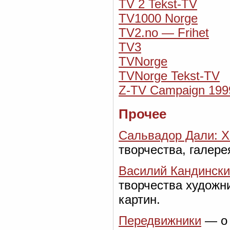
TV 2 Tekst-TV
TV1000 Norge
TV2.no — Frihet
TV3
TVNorge
TVNorge Tekst-TV
Z-TV Campaign 199
Прочее
Сальвадор Дали: X
творчества, галере
Василий Кандинск
творчества художн
картин.
Передвижники
— о 