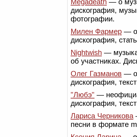
Megadeath
— о муз
дискография, музы
фотографии.
Милен Фармер
— о
дискография, стат
Nightwish
— музыка
об участниках. Дис
Олег Газманов
— о 
дискография, текс
"Любэ"
— неофициал
дискография, текст
Лариса Черникова
песни в формате m
Ксения Ларина
— о