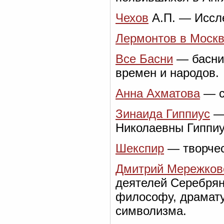
Чехов
А.П. — Иссле
Лермонтов в Моск
Все Басни
— басни 
времен и народов.
Анна Ахматова
— с
Зинаида Гиппиус
— 
Николаевны Гиппиу
Шекспир
— творчес
Дмитрий Мережков
деятелей Серебряно
философу, драматур
символизма.