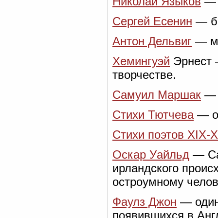
Николай Языков
— 
Сергей Есенин
— би
Антон Дельвиг
— ма
Хемингуэй
Эрнест 
творчестве.
Самуил Маршак
— 
Стихи Тютчева
— о
Стихи поэтов XIX-
Оскар Уайльд
— Са
ирландского проис
остроумному челов
Фаулз Джон
— один
появившихся в Англ