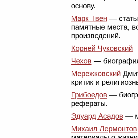
основу.
Марк Твен
— статьи
памятные места, в
произведений.
Корней Чуковский
—
Чехов
— биография,
Мережковский
Дмит
критик и религиоз
Грибоедов
— биогра
рефераты.
Эдуард Асадов
— м
Михаил Лермонтов
материалы о жизни 