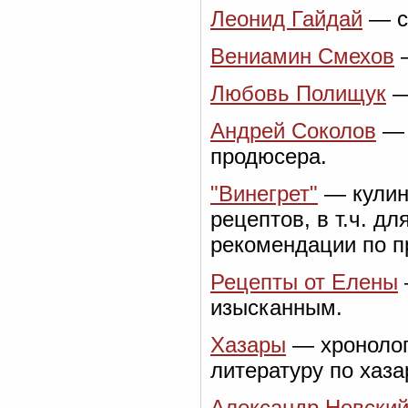
Леонид Гайдай
— са
Вениамин Смехов
—
Любовь Полищук
—
Андрей Соколов
— 
продюсера.
"Винегрет"
— кулин
рецептов, в т.ч. д
рекомендации по п
Рецепты от Елены
изысканным.
Хазары
— хронолог
литературу по хаза
Александр Невски