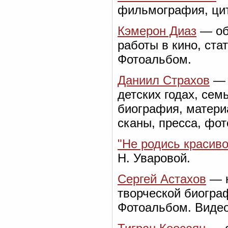
фильмография, цит
Кэмерон Диаз
— об 
работы в кино, ста
Фотоальбом.
Даниил Страхов
— 
детских годах, сем
биография, матери
сканы, пресса, фот
"Не родись красиво
Н. Уваровой.
Сергей Астахов
— н
творческой биограф
Фотоальбом. Видео