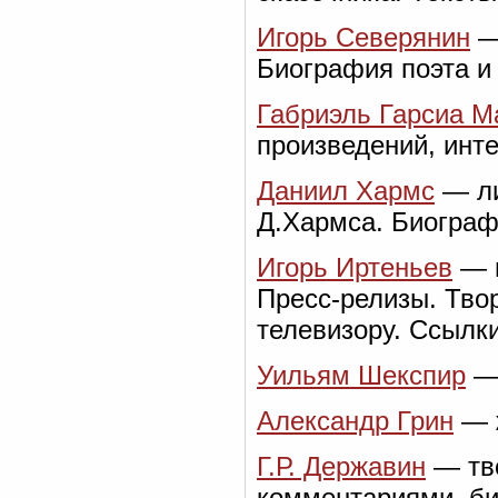
Игорь Северянин
— 
Биография поэта и
Габриэль Гарсиа М
произведений, инт
Даниил Хармс
— ли
Д.Хармса. Биограф
Игорь Иртеньев
— п
Пресс-релизы. Тво
телевизору. Ссылк
Уильям Шекспир
— 
Александр Грин
— ж
Г.Р. Державин
— тво
комментариями, б