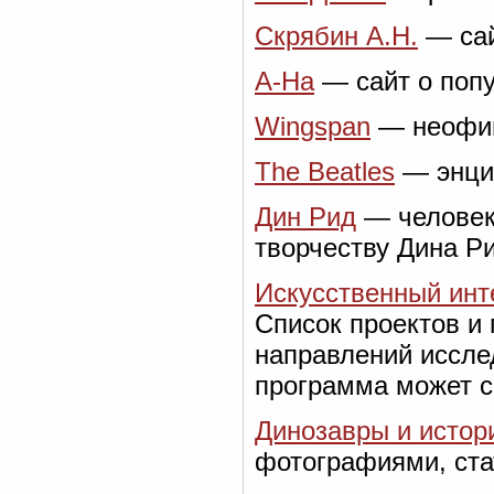
Скрябин А.Н.
— сай
A-Ha
— сайт о попу
Wingspan
— неофиц
The Beatles
— энци
Дин Рид
— человек
творчеству Дина Р
Искусственный инт
Список проектов и 
направлений иссле
программа может с
Динозавры и истор
фотографиями, ста