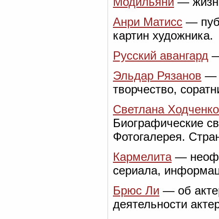
Модильяни
— жизнь
Анри Матисс
— публ
картин художника.
Русский авангард
—
Эльдар Рязанов
— 
творчество, соратн
Светлана Ходченк
Биографические св
Фотогалерея. Стра
Кармелита
— неофи
сериала, информац
Брюс Ли
— об акте
деятельности актер