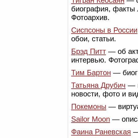
Тигран Кеосаян
— о
биография, факты 
Фотоархив.
Сиспсоны в России
обои, статьи.
Брэд Питт
— об акт
интервью. Фотогра
Тим Бартон
— биог
Татьяна Друбич
— н
новости, фото и ви
Покемоны
— виртуа
Sailor Moon
— описа
Фаина Раневская
—