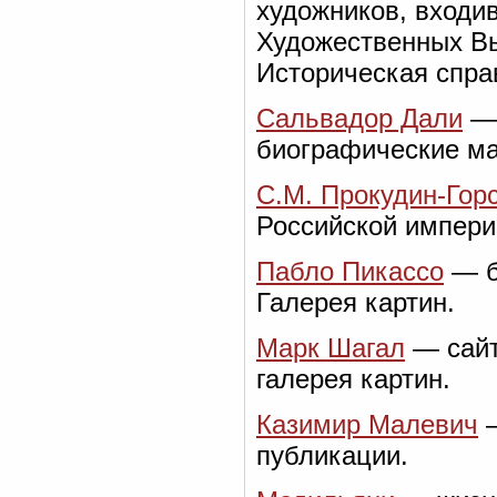
художников, входи
Художественных Вы
Историческая спра
Сальвадор Дали
— 
биографические ма
С.М. Прокудин-Гор
Российской импери
Пабло Пикассо
— б
Галерея картин.
Марк Шагал
— сайт
галерея картин.
Казимир Малевич
—
публикации.