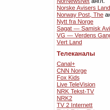
NorNewsNet
англ.
Norske Avisers Land
Norway Post, The
ан
Nytt fra Norge
Sagat — Samisk Av
VG — Verdens Gan
Vеrt Land
Телеканалы
Canal+
CNN Norge
Fox Kids
Live TeleVision
NRK Tekst-TV
NRK2
TV 2 Internett